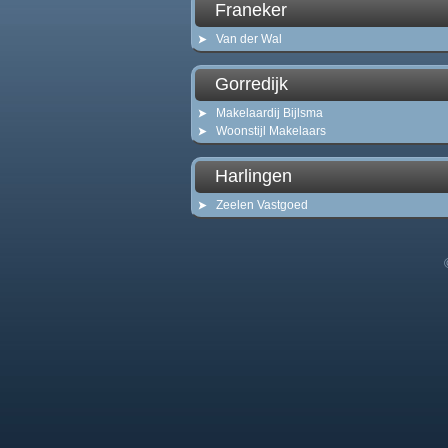
Franeker
Van der Wal
Gorredijk
Makelaardij Bijlsma
Woonstijl Makelaars
Harlingen
Zeelen Vastgoed