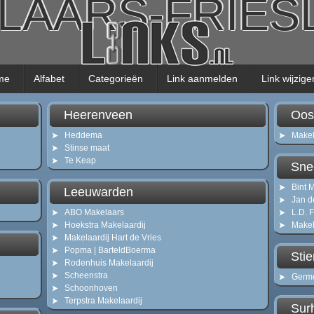
LAARS-FRIE
me
Alfabet
Categorieën
Link aanmelden
Link wijzige
Heerenveen
Oos
Heddema
Makel
Stinse maat
Te Keap
Sne
Bint 
Leeuwarden
Jan d
ABO Makelaars
L.D. 
Hoekstra Makelaardij
Makel
Makelaardij Hart de Vries
Popma | BarteldBoerma
Sti
Rodenhuis Makelaardij
Scheenstra
Germ
Schoonhoven
Terpstra Makelaardij
Sur