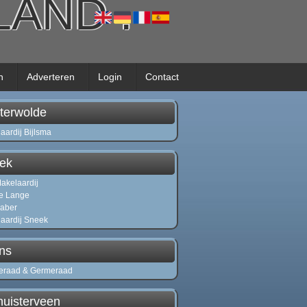
SLAND
.
n
Adverteren
Login
Contact
terwolde
aardij Bijlsma
ek
Makelaardij
e Lange
Faber
aardij Sneek
ens
eraad & Germeraad
huisterveen