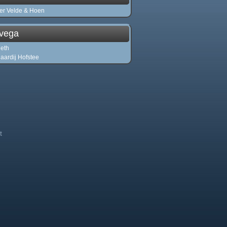
er Velde & Hoen
vega
eth
aardij Hofstee
t