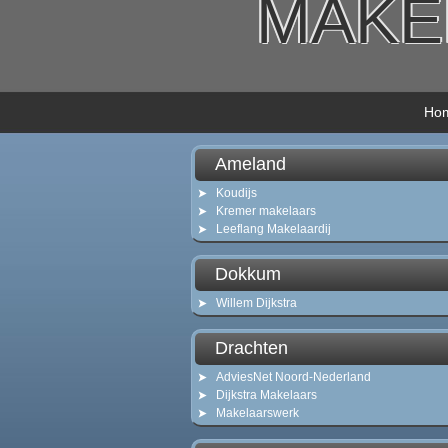
MAKE
Ho
Ameland
Koudijs
Kremer makelaars
Leeflang Makelaardij
Dokkum
Willem Dijkstra
Drachten
AdviesNet Noord-Nederland
Dijkstra Makelaars
Makelaarswerk