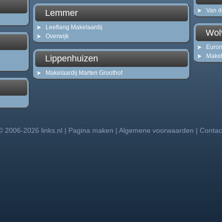
Van d
Lemmer
Leeflang Makelaardij
Wol
Overwijk
Euron
Makel
Lippenhuizen
Makelaardij Marten Groothof
© 2006-2026
links.nl
|
Pagina maken
|
Algemene voorwaarden
|
Contac